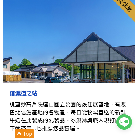
途經休息
信濃道之站
眺望妙高戶隱連山國立公園的最佳展望地，有販
售北信濃產地的名物產，每日從牧場直送的新鮮
牛奶在此製成的乳製品、冰淇淋與職人現打的霧
下蕎麥等...也推薦您品嘗喔。
Top