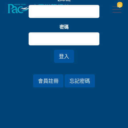
0
首頁
關東
密碼
【金質旅遊獎】戶隱神社心靈能量．長野妙高森癒六
日
*特別入住《松本十帖》
登入
行程資訊
會員註冊
忘記密碼
出發日期
2023/09/10 (日) 6天
旅遊國家