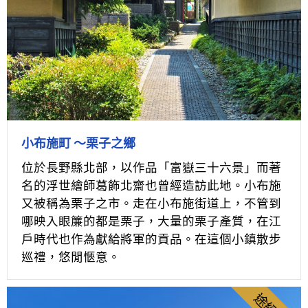
小布施町 ～栗子之鄉
位於長野縣北部，以作品「富嶽三十六景」而著
名的浮世繪師葛飾北齋也曾經造訪此地。小布施
又被稱為栗子之市。走在小布施街道上，不管到
哪映入眼簾的都是栗子，大量的栗子產質，在江
戶時代也作為獻給將軍的貢品。在這個小鎮散步
巡禮，悠閒愜意。