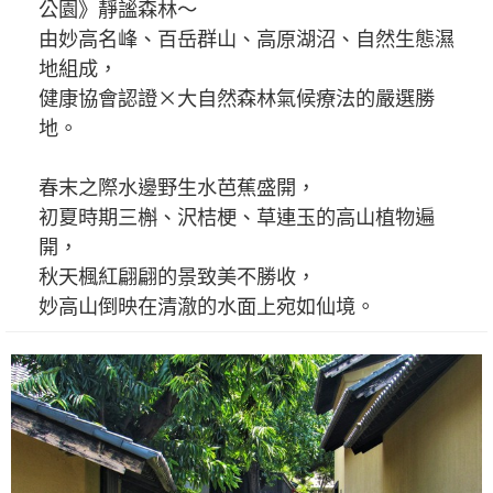
公園》靜謐森林～
由妙高名峰、百岳群山、高原湖沼、自然生態濕
地組成，
健康協會認證×大自然森林氣候療法的嚴選勝
地。
春末之際水邊野生水芭蕉盛開，
初夏時期三槲、沢桔梗、草連玉的高山植物遍
開，
秋天楓紅翩翩的景致美不勝收，
妙高山倒映在清澈的水面上宛如仙境。