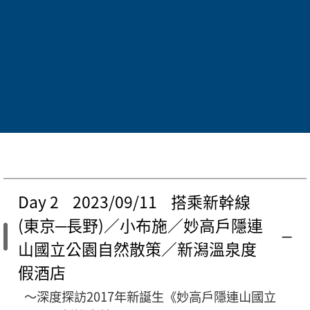
晚餐
風味料理 (￥4,000)
住宿
澀谷藍塔東急(保證入住)
Day 2 2023/09/11 搭乘新幹線
(東京─長野)／小布施／妙高戶隱連
山國立公園自然散策／新潟溫泉度
假酒店
～深度探訪2017年新誕生《妙高戶隱連山國立