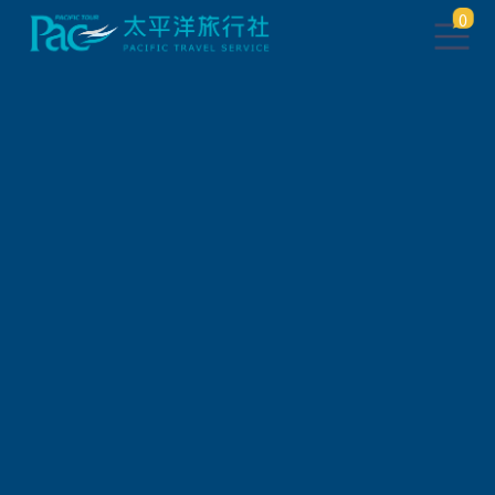
0
此行程已下架，將於 5 秒後 轉
跳到 相關行程
請稍待系統將自動轉頁，或
請
點此繼續