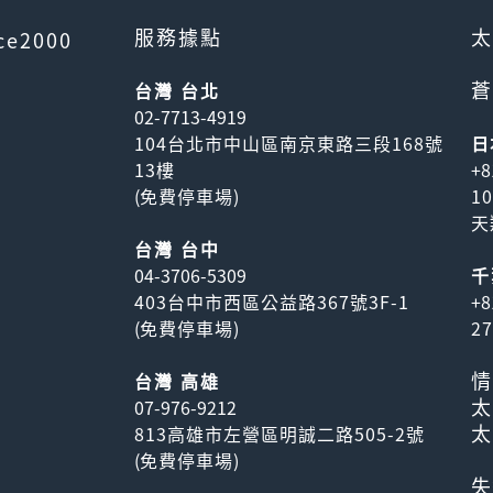
服務據點
太
ce2000
蒼
台灣 台北
02-7713-4919
104台北市中山區南京東路三段168號
日
13樓
+8
(
免費停車場
)
1
天
台灣 台中
04-3706-5309
千
403台中市西區公益路367號3F-1
+8
(
免費停車場
)
2
情
台灣 高雄
太
07-976-9212
太
813高雄市左營區明誠二路505-2號
(
免費停車場
)
失