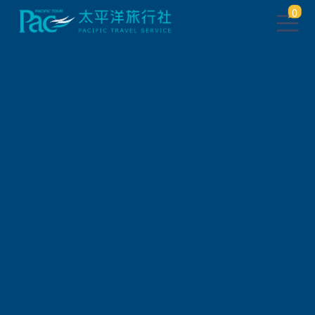
0
此行程已下架，將於 5 秒後 轉
跳到 相關行程
請稍待系統將自動轉頁，或
請
點此繼續