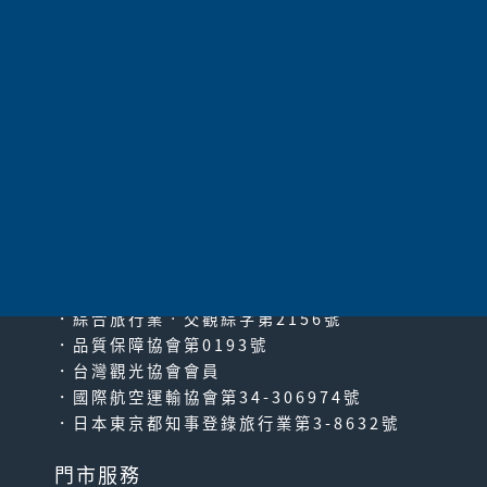
共
2
項
太平洋旅行社股份有限公司
since2000
PACIFIC TRAVEL SERVICE
．綜合旅行業‧交觀綜字第2156號
．品質保障協會第0193號
．台灣觀光協會會員
．國際航空運輸協會第34-306974號
．日本東京都知事登錄旅行業第3-8632號
門市服務