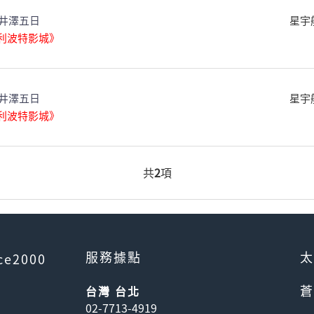
井澤五日
星宇
哈利波特影城》
井澤五日
星宇
哈利波特影城》
共
2
項
服務據點
太
ce2000
蒼
台灣 台北
02-7713-4919