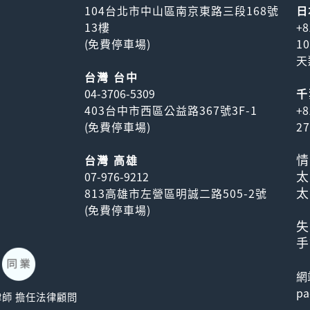
104台北市中山區南京東路三段168號
日
13樓
+8
(
免費停車場
)
1
天
台灣 台中
04-3706-5309
千
403台中市西區公益路367號3F-1
+8
(
免費停車場
)
2
情
台灣 高雄
太
07-976-9212
太
813高雄市左營區明誠二路505-2號
(
免費停車場
)
失
手
網
pa
威駿律師 擔任法律顧問