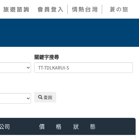
關鍵字搜尋
查詢
公司
價 格
狀 態