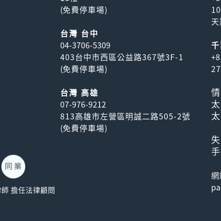
(
免費停車場
)
1
天
台灣 台中
04-3706-5309
千
403台中市西區公益路367號3F-1
+8
(
免費停車場
)
2
情
台灣 高雄
太
07-976-9212
太
813高雄市左營區明誠二路505-2號
(
免費停車場
)
失
手
網
pa
威駿律師 擔任法律顧問