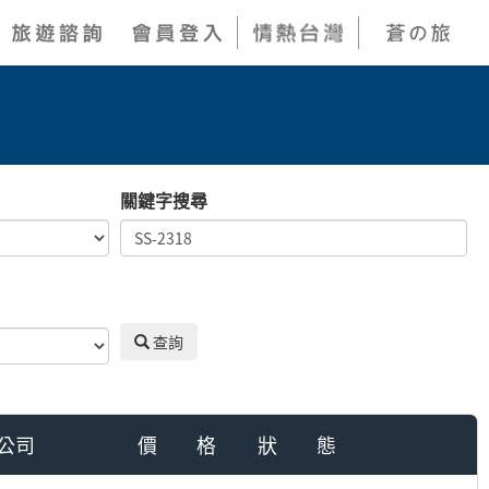
關鍵字搜尋
查詢
公司
價 格
狀 態