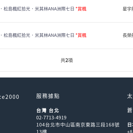
．松島楓紅拾光．米其林ANA洲際七日
*賞楓
星宇
．松島楓紅拾光．米其林ANA洲際七日
*賞楓
長榮
共
2
項
服務據點
太
ce2000
蒼
台灣 台北
02-7713-4919
104台北市中山區南京東路三段168號
日
13樓
+8