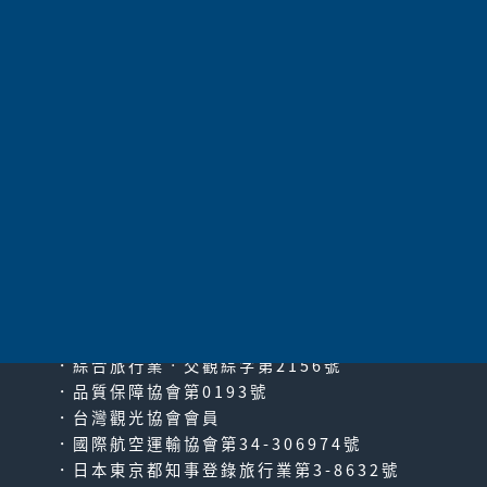
航空公司
星宇航空
134,800
價 格
請電洽
共
9
項
太平洋旅行社股份有限公司
since2000
PACIFIC TRAVEL SERVICE
．綜合旅行業‧交觀綜字第2156號
．品質保障協會第0193號
．台灣觀光協會會員
．國際航空運輸協會第34-306974號
．日本東京都知事登錄旅行業第3-8632號