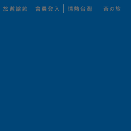
關鍵字搜尋
查詢
公司
價 格
狀 態