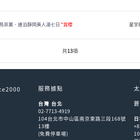
鳥茶薰．連泊靜岡美人湯七日
*賞櫻
星宇
共
13
項
服務據點
太
ce2000
蒼
台灣 台北
02-7713-4919
104台北市中山區南京東路三段168號
日
13樓
+8
(
免費停車場
)
1