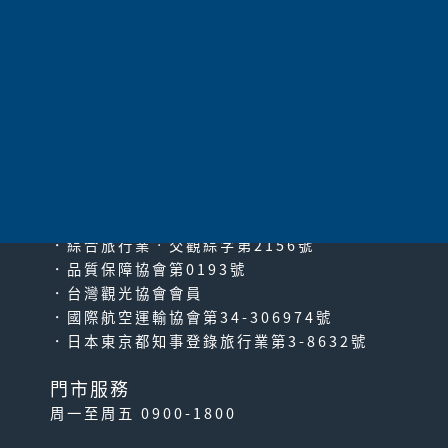
共
7
項
太平洋旅行社股份有限公司
since2000
PACIFIC TRAVEL SERVICE
．綜合旅行業‧交觀綜字第2156號
．品質保障協會第0193號
．台灣觀光協會會員
．國際航空運輸協會第34-306974號
．日本東京都知事登錄旅行業第3-8632號
門市服務
周一至周五 0900-1800