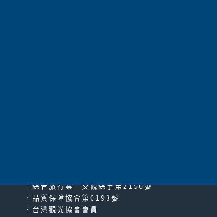
航空公司
長榮航空
97,800
價 格
請電洽
保證入住
共
4
項
太平洋旅行社股份有限公司
since2000
PACIFIC TRAVEL SERVICE
．綜合旅行業‧交觀綜字第2156號
．品質保障協會第0193號
．台灣觀光協會會員