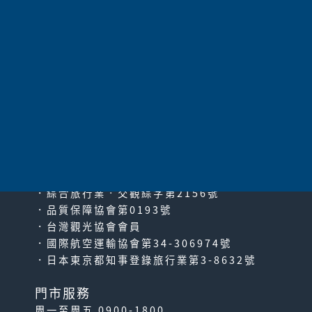
共
38
項 |
1
2
3
下一頁
太平洋旅行社股份有限公司
since2000
PACIFIC TRAVEL SERVICE
．綜合旅行業‧交觀綜字第2156號
．品質保障協會第0193號
．台灣觀光協會會員
．國際航空運輸協會第34-306974號
．日本東京都知事登錄旅行業第3-8632號
門市服務
周一至周五 0900-1800