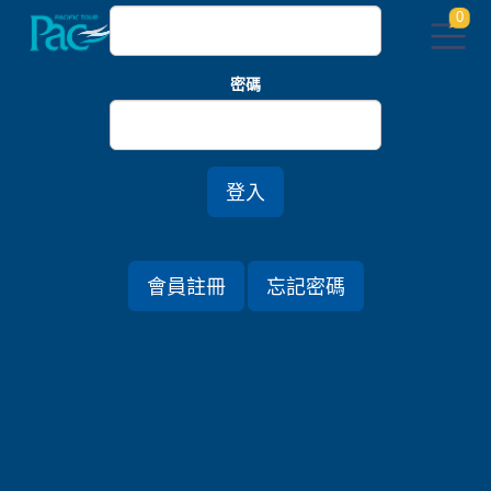
0
密碼
首頁
關東
【優旅選✕森林療癒】樂活草津．FUFU輕井澤．
Janu Tokyo麻布台之丘五日
登入
會員註冊
忘記密碼