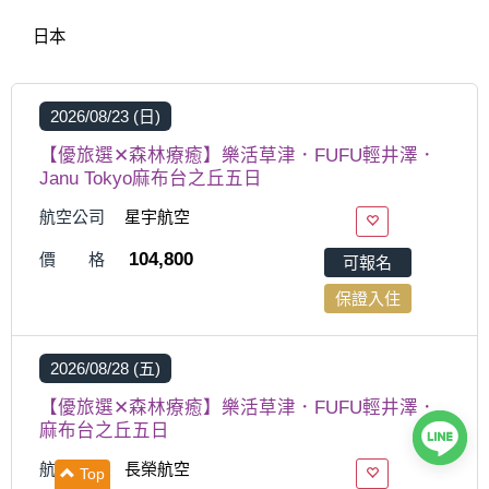
日本
2026/08/23 (日)
【優旅選✕森林療癒】樂活草津．FUFU輕井澤．
Janu Tokyo麻布台之丘五日
航空公司
星宇航空
104,800
價 格
可報名
保證入住
2026/08/28 (五)
【優旅選✕森林療癒】樂活草津．FUFU輕井澤．
麻布台之丘五日
航空公司
長榮航空
Top