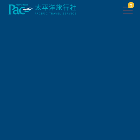
0
此行程已下架，將於 5 秒後 轉
跳到 相關行程
請稍待系統將自動轉頁，或
請
點此繼續