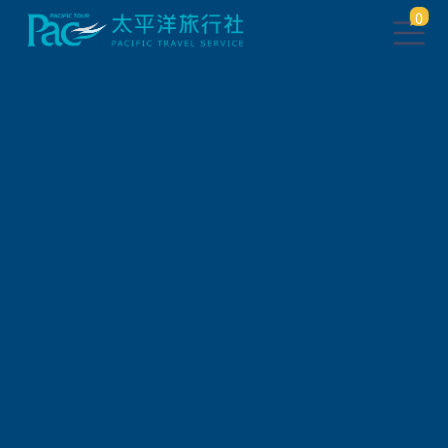
0
此行程已下架，將於 5 秒後 轉
跳到 相關行程
請稍待系統將自動轉頁，或
請
點此繼續