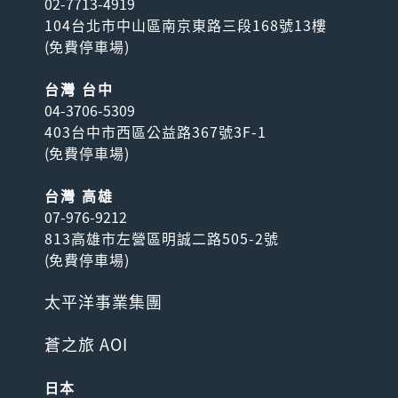
02-7713-4919
104台北市中山區南京東路三段168號13樓
憑本套票遊走福岡兩大人氣觀
(
免費停車場
)
光景點｢古都・太宰府｣及｢水
郷・柳川｣！ 自使...
台灣 台中
04-3706-5309
403台中市西區公益路367號3F-1
(
免費停車場
)
台灣 高雄
07-976-9212
813高雄市左營區明誠二路505-2號
(
免費停車場
)
🉑免換票! 福岡市內一日乘
車券
太平洋事業集團
可無限搭乘福岡市內西鐵巴士
(含福岡都心100円巴士)；如
蒼之旅 AOI
購買含太宰府旅人...
日本