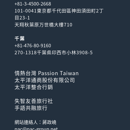
+81-3-4500-2668
101-0041東京都千代田區神田須田町2丁
目23-1
天翔秋葉原万世橋大樓710
千葉
日本環球影城門票
+81-476-80-9160
270-1318千葉県印西市小林3908-5
解放情感，超刺激的體驗就在
這裡！ 前往日本人人氣
No.1※的景點 ※日...
情熱台灣 Passion Taiwan
太平洋通商股份有限公司
太平洋整合行銷
失智友善旅行社
手語共融旅行
網站連絡人：蔣政嶢
pac@pac-group.net