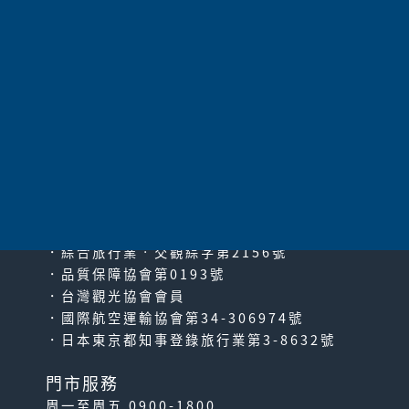
探索園區每一個精彩角落。
全新開幕...
太平洋旅行社股份有限公司
since2000
PACIFIC TRAVEL SERVICE
🉑免換票! 關西利木津巴士
券
．綜合旅行業‧交觀綜字第2156號
．品質保障協會第0193號
關西空港直達大阪、難波、日
．台灣觀光協會會員
本環球影城或京都！無使用效
．國際航空運輸協會第34-306974號
期！不需換票，乘車時交...
．日本東京都知事登錄旅行業第3-8632號
門市服務
周一至周五 0900-1800