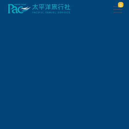
0
自由行/購票券
日本交通票券
🉑免換票! 阪急一日券