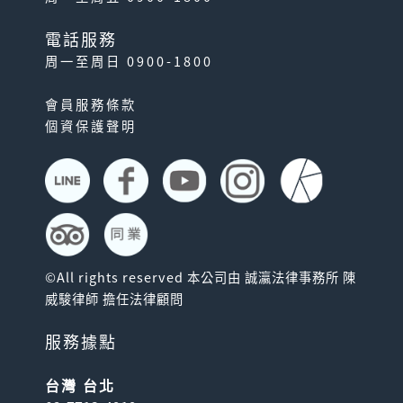
電話服務
周一至周日 0900-1800
🉑免換票! 最划算! 九州
會員服務條款
SUNQ PASS
個資保護聲明
比在日本買划算！北九州版：
福岡、佐賀、長崎、大分、熊
本5縣＋下關的高速巴士...
©All rights reserved 本公司由 誠瀛法律事務所 陳
威駿律師 擔任法律顧問
服務據點
台灣 台北
太宰府．柳川暢遊套票