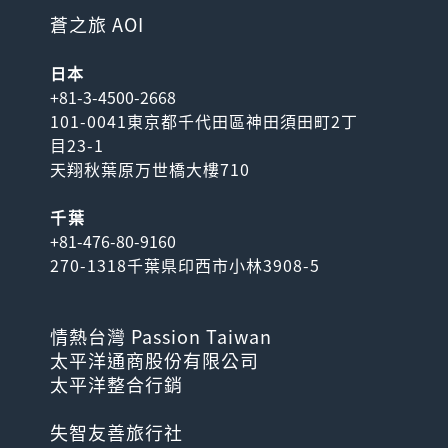
乘東京地...
蒼之旅 AOI
日本
+81-3-4500-2668
101-0041東京都千代田區神田須田町2丁
目23-1
天翔秋葉原万世橋大樓710
千葉
+81-476-80-9160
箱根周遊券-2日/3日
270-1318千葉県印西市小林3908-5
箱根自由行必備周遊票券，省
錢又方便！8種箱根特色交通
情熱台灣 Passion Taiwan
工具不限次數搭乘，輕鬆...
太平洋通商股份有限公司
太平洋整合行銷
失智友善旅行社