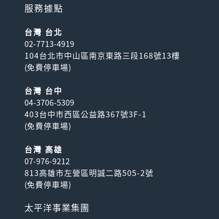
服務據點
台灣 台北
🉑免換票! 福岡市內一日乘
02-7713-4919
車券
104台北市中山區南京東路三段168號13樓
可無限搭乘福岡市內西鐵巴士
(
免費停車場
)
(含福岡都心100円巴士)；如
購買含太宰府旅人...
台灣 台中
04-3706-5309
403台中市西區公益路367號3F-1
(
免費停車場
)
台灣 高雄
07-976-9212
813高雄市左營區明誠二路505-2號
京成Skyliner＋東京地鐵
(
免費停車場
)
券套票
快捷又舒適的Skyliner特快電
太平洋事業集團
車票 與 24~72小時內自由暢