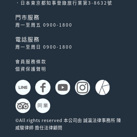
．日本東京都知事登錄旅行業第3-8632號
門市服務
周一至周五 0900-1800
電話服務
周一至周日 0900-1800
會員服務條款
太宰府．柳川暢遊套票
個資保護聲明
憑本套票遊走福岡兩大人氣觀
光景點｢古都・太宰府｣及｢水
郷・柳川｣！ 自使...
©All rights reserved 本公司由 誠瀛法律事務所 陳
威駿律師 擔任法律顧問