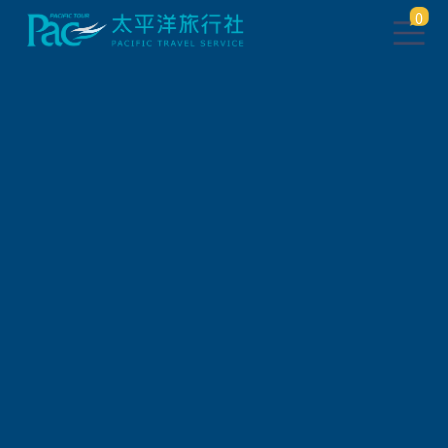
0
自由行/購票券
日本交通票券
🉑免換票! 關西鐵路卡 KANSAI RAILWAY
PASS LITE~原"關西周遊券"