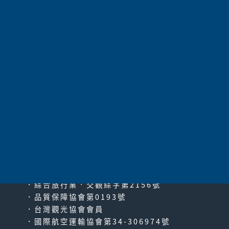
🉑免換票! 關西利木津巴士
券
關西空港直達大阪、難波、日
本環球影城或京都！無使用效
期！不需換票，乘車時交...
太平洋旅行社股份有限公司
since2000
PACIFIC TRAVEL SERVICE
🉑免換票! 最划算! 九州
SUNQ PASS
．綜合旅行業‧交觀綜字第2156號
．品質保障協會第0193號
比在日本買划算！北九州版：
．台灣觀光協會會員
福岡、佐賀、長崎、大分、熊
．國際航空運輸協會第34-306974號
本5縣＋下關的高速巴士...