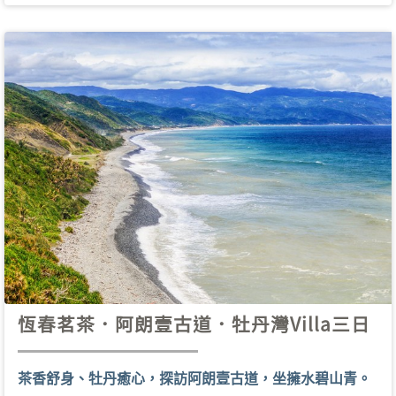
恆春茗茶．阿朗壹古道．牡丹灣Villa三日
茶香舒身、牡丹癒心，探訪阿朗壹古道，坐擁水碧山青。