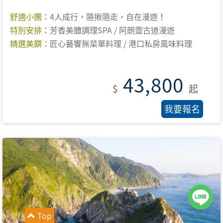
舒適小團
：
4人成行，隨揪隨走，自在漫遊！
特別安排
：
芳香美體調理SPA / 阿朗壹古道漫遊
精選美饌
：
匠心藝饗無菜單料理 / 港口私房風味料理
43,800
$
起
Top