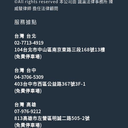
©All rights reserved 本公司由 誠瀛法律事務所 陳
威駿律師 擔任法律顧問
服務據點
台灣 台北
02-7713-4919
104台北市中山區南京東路三段168號13樓
(
免費停車場
)
台灣 台中
04-3706-5309
403台中市西區公益路367號3F-1
(
免費停車場
)
台灣 高雄
07-976-9212
813高雄市左營區明誠二路505-2號
(
免費停車場
)