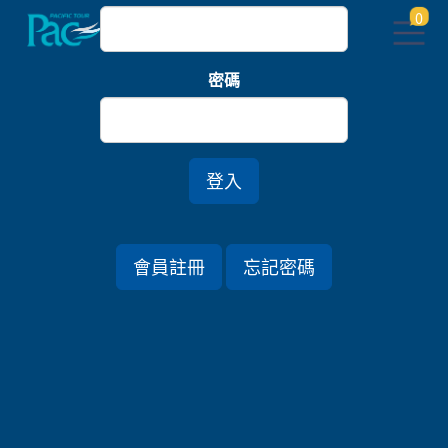
0
密碼
登入
會員註冊
忘記密碼
Passion
Taiwan