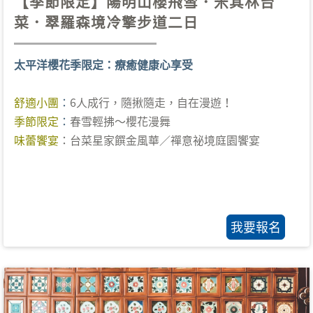
【季節限定】陽明山櫻飛雪．米其林台
菜．翠羅森境冷擎步道二日
太平洋櫻花季限定：療癒健康心享受
舒適小團
：
6人成行，隨揪隨走，自在漫遊！
季節限定
：
春雪輕拂～櫻花漫舞
味蕾饗宴
：
台菜星家饌金風華／禪意祕境庭園饗宴