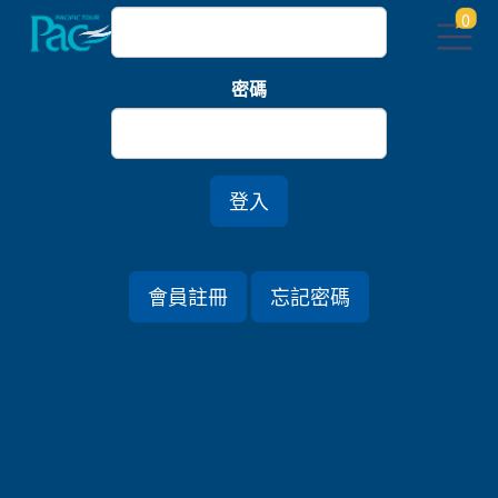
0
密碼
登入
會員註冊
忘記密碼
Passion
Taiwan