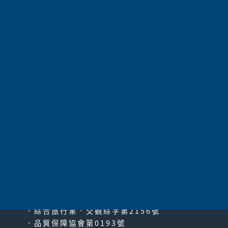
限定花都夢幻假期)
航空公司
長榮航空
453,000
價 格
請電洽
共
1054
項 |
第1頁
|
上一頁
|
61
62
63
64
65
66
67
68
69
70
71
|
下一頁
太平洋旅行社股份有限公司
since2000
PACIFIC TRAVEL SERVICE
．綜合旅行業‧交觀綜字第2156號
．品質保障協會第0193號