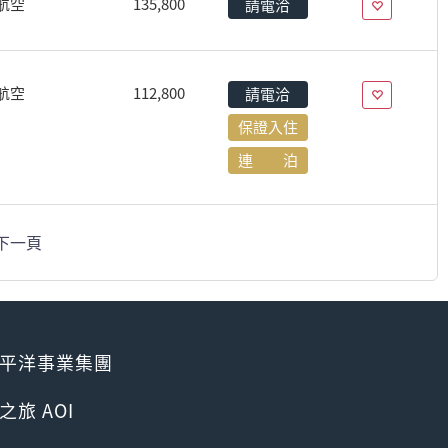
航空
135,800
請電洽
航空
112,800
請電洽
保證入住
連 泊
下一頁
平洋事業集團
之旅 AOI