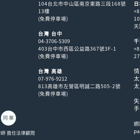
104台北市中山區南京東路三段168號
日
13樓
+8
(
免費停車場
)
1
天
台灣 台中
04-3706-5309
千
403台中市西區公益路367號3F-1
+8
(
免費停車場
)
2
情
台灣 高雄
太
07-976-9212
太
813高雄市左營區明誠二路505-2號
(
免費停車場
)
失
手
網
pa
威駿律師 擔任法律顧問