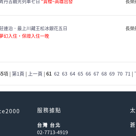
青丹吉觀光列車七日
*賞櫻~高雄出發
長榮
莊連泊．最上川藏王松冰銀花五日
長榮
泉夢幻入住・保證入住一晚
55
項 |
第1頁
|
上一頁
|
61
62
63
64
65
66
67
68
69
70
71
|
服務據點
太
ce2000
蒼
台灣 台北
02-7713-4919