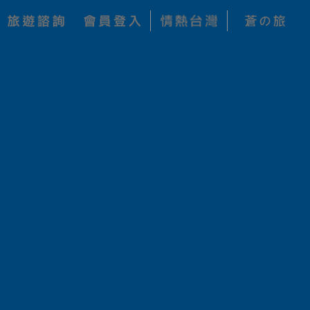
關鍵字搜尋
查詢
公司
價 格
狀 態