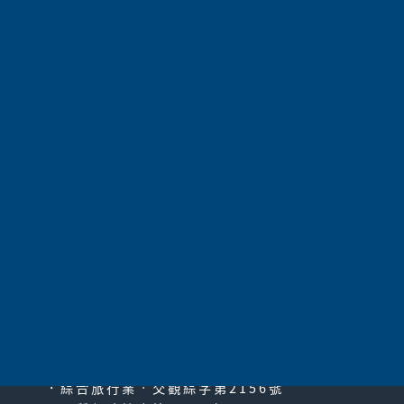
奧捷．輝煌遺產布拉格‧悠揚樂都維也納12日
~家
族旅遊包團
航空公司
中華航空
275,000
價 格
請電洽
共
1055
項 |
第1頁
|
上一頁
|
51
52
53
54
55
56
57
58
59
60
61
|
下一頁
|
最末頁
太平洋旅行社股份有限公司
since2000
PACIFIC TRAVEL SERVICE
．綜合旅行業‧交觀綜字第2156號