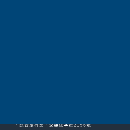
奧捷．輝煌遺產布拉格‧悠揚樂都維也納12日
~家
族旅遊包團
航空公司
中華航空
275,000
價 格
請電洽
共
1055
項 |
第1頁
|
上一頁
|
51
52
53
54
55
56
57
58
59
60
61
|
下一頁
|
最末頁
太平洋旅行社股份有限公司
since2000
PACIFIC TRAVEL SERVICE
．綜合旅行業‧交觀綜字第2156號