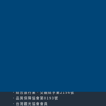
航空公司
長榮航空
353,000
價 格
可報名
共
1050
項 |
第1頁
|
上一頁
|
51
52
53
54
55
56
57
58
59
60
61
|
下一頁
|
最末頁
太平洋旅行社股份有限公司
since2000
PACIFIC TRAVEL SERVICE
．綜合旅行業‧交觀綜字第2156號
．品質保障協會第0193號
．台灣觀光協會會員