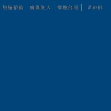
關鍵字搜尋
查詢
公司
價 格
狀 態