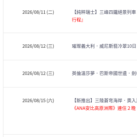
2026/08/11 (二)
【純粹瑞士】三峰四鐵絕景列車
行程』
2026/08/12 (三)
璀璨義大利．威尼斯翡冷翠10
2026/08/12 (三)
英倫溫莎夢．巴斯帝國世遺．劍
2026/08/15 (六)
【新推出】三陸蒼穹海岸．奧入瀨
《ANA安比高原洲際》連住２晚