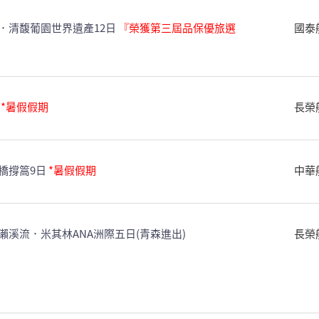
．清馥葡園世界遺產12日
『榮獲第三屆品保優旅選
國泰
日
*暑假假期
長榮
橋撐篙9日
*暑假假期
中華
溪流．米其林ANA洲際五日(青森進出)
長榮