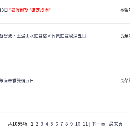
13日
*暑假假期 *確定成團*
長榮
凝碧波・土湯山水莊雙宿×竹泉莊雙秘湯五日
長榮
銀座奢雅雙宿五日
長榮
共
1055
項 |
1
2
3
4
5
6
7
8
9
10
11
|
下一頁
|
最末頁