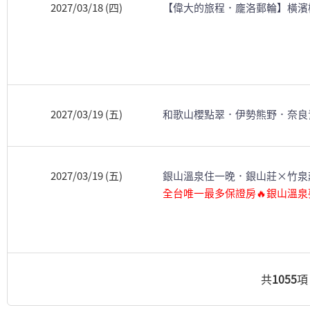
2027/03/18 (四)
【偉大的旅程．龐洛郵輪】橫濱
2027/03/19 (五)
和歌山櫻點翠．伊勢熊野．奈良
2027/03/19 (五)
銀山溫泉住一晚．銀山莊×竹泉
全台唯一最多保證房🔥銀山溫
共
1055
項 