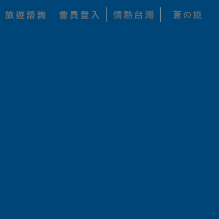
關鍵字搜尋
查詢
公司
價 格
狀 態