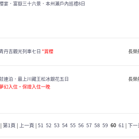
櫻宴．富嶽三十六景．本州瀨戶內巡禮8日
青丹吉觀光列車七日
*賞櫻
長榮
莊連泊．最上川藏王松冰銀花五日
長榮
泉夢幻入住・保證入住一晚
|
第1頁
|
上一頁
|
51
52
53
54
55
56
57
58
59
60
61
|
下一