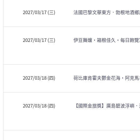
2027/03/17 (三)
法國巴黎文華東方．勃根地酒鄉
2027/03/17 (三)
伊豆舞孃・箱根佳久・每日飽覽
2027/03/18 (四)
荷比庫肯霍夫鬱金花海・阿克馬
2027/03/18 (四)
【國際金旅獎】廣島碧波浮嶼．瀨