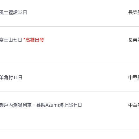
風土禮讚12日
長榮
富士山七日
*高雄出發
長榮
羊角村11日
中華
戶內潮鳴列車．暮眠Azumi海上邸七日
中華