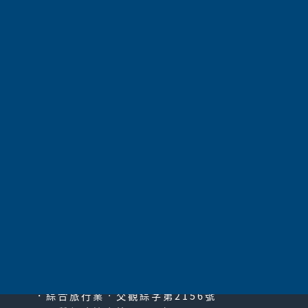
航空公司
長榮航空
157,800
價 格
請電洽
保證入住
共
1055
項 |
第1頁
|
上一頁
|
51
52
53
54
55
56
57
58
59
60
61
|
下一頁
|
最末頁
太平洋旅行社股份有限公司
since2000
PACIFIC TRAVEL SERVICE
．綜合旅行業‧交觀綜字第2156號