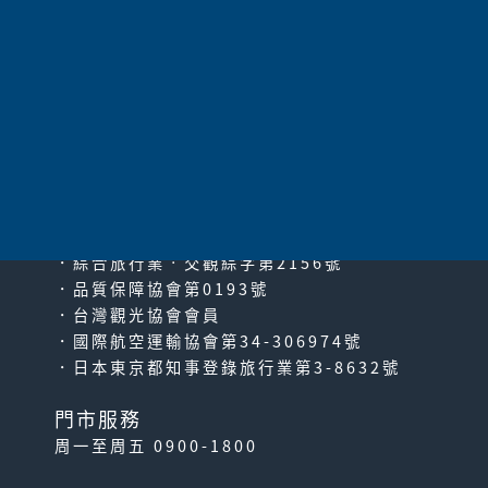
51
52
53
54
55
56
57
58
59
60
61
|
下一頁
|
最末頁
太平洋旅行社股份有限公司
since2000
PACIFIC TRAVEL SERVICE
．綜合旅行業‧交觀綜字第2156號
．品質保障協會第0193號
．台灣觀光協會會員
．國際航空運輸協會第34-306974號
．日本東京都知事登錄旅行業第3-8632號
門市服務
周一至周五 0900-1800