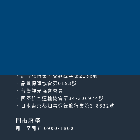
共
1055
項 |
1
2
3
4
5
6
7
8
9
10
11
|
下一頁
|
最末頁
太平洋旅行社股份有限公司
since2000
PACIFIC TRAVEL SERVICE
．綜合旅行業‧交觀綜字第2156號
．品質保障協會第0193號
．台灣觀光協會會員
．國際航空運輸協會第34-306974號
．日本東京都知事登錄旅行業第3-8632號
門市服務
周一至周五 0900-1800