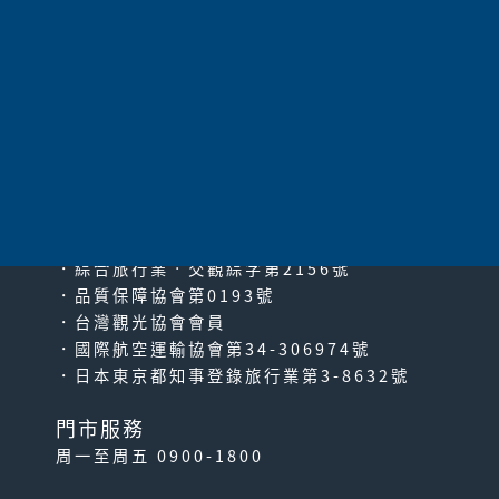
共
13
項
太平洋旅行社股份有限公司
since2000
PACIFIC TRAVEL SERVICE
．綜合旅行業‧交觀綜字第2156號
．品質保障協會第0193號
．台灣觀光協會會員
．國際航空運輸協會第34-306974號
．日本東京都知事登錄旅行業第3-8632號
門市服務
周一至周五 0900-1800