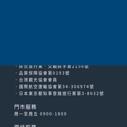
上一頁
共
27
項 |
1
2
太平洋旅行社股份有限公司
since2000
PACIFIC TRAVEL SERVICE
．綜合旅行業‧交觀綜字第2156號
．品質保障協會第0193號
．台灣觀光協會會員
．國際航空運輸協會第34-306974號
．日本東京都知事登錄旅行業第3-8632號
門市服務
周一至周五 0900-1800