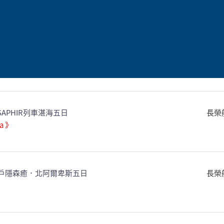
．白神山地世界遺產七日
長榮
KU三陸海景列車．米其林ANA洲際七日
長榮
．SAPHIR列車湛海五日
長榮
a 》
戶隱森癒．北阿爾卑斯五日
長榮