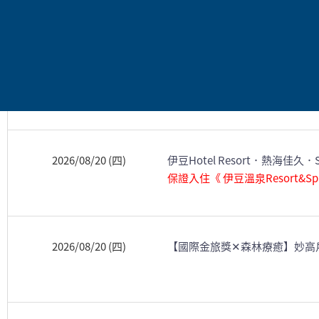
2026/08/19 (三)
【森林療癒】五能線聆碧海森語
2026/08/20 (四)
【新推出】奧入瀨溪流．TOHO
2026/08/20 (四)
伊豆Hotel Resort．熱海佳久
保證入住《 伊豆溫泉Resort&Sp
2026/08/20 (四)
【國際金旅獎✕森林療癒】妙高