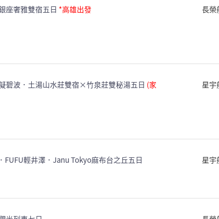
銀座奢雅雙宿五日
*高雄出發
長榮
凝碧波．土湯山水莊雙宿×竹泉莊雙秘湯五日
(家
星宇
UFU輕井澤．Janu Tokyo麻布台之丘五日
星宇