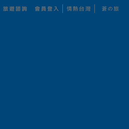
關鍵字搜尋
查詢
公司
價 格
狀 態