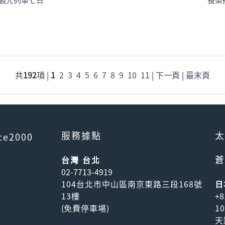
觀光列車七日
長榮
共
192
項 |
1
2
3
4
5
6
7
8
9
10
11
|
下一頁
|
最末頁
服務據點
太
ce2000
蒼
台灣 台北
02-7713-4919
104台北市中山區南京東路三段168號
日
13樓
+8
(
免費停車場
)
1
天