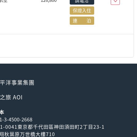
航空
126,800
請電洽
保證入住
連 泊
平洋事業集團
之旅 AOI
本
1-3-4500-2668
01-0041東京都千代田區神田須田町2丁目23-1
翔秋葉原万世橋大樓710