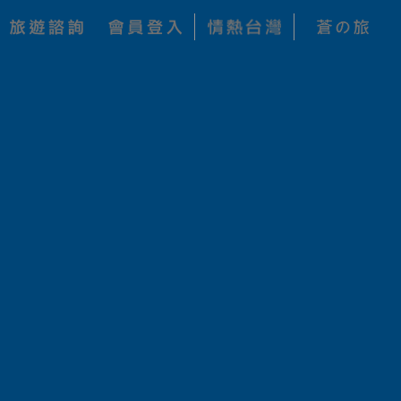
關鍵字搜尋
查詢
公司
價 格
狀 態