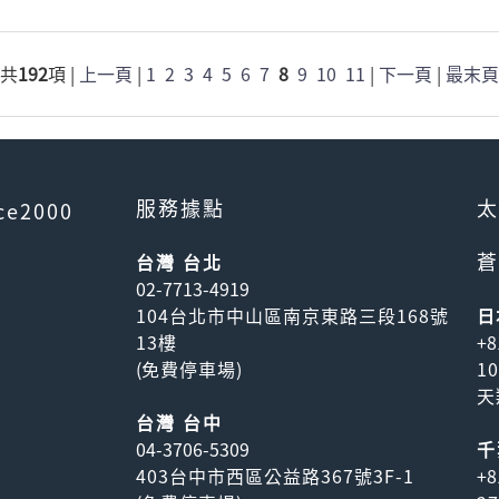
共
192
項 |
上一頁
|
1
2
3
4
5
6
7
8
9
10
11
|
下一頁
|
最末頁
服務據點
太
ce2000
蒼
台灣 台北
02-7713-4919
104台北市中山區南京東路三段168號
日
13樓
+8
(
免費停車場
)
1
天
台灣 台中
04-3706-5309
千
403台中市西區公益路367號3F-1
+8