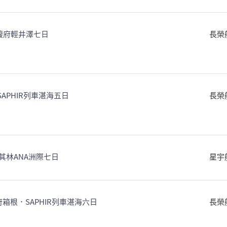
U馥府輕井澤七日
長榮
．SAPHIR列車湛海五日
長榮
其林ANA洲際七日
星宇
箱根．SAPHIR列車湛海六日
長榮