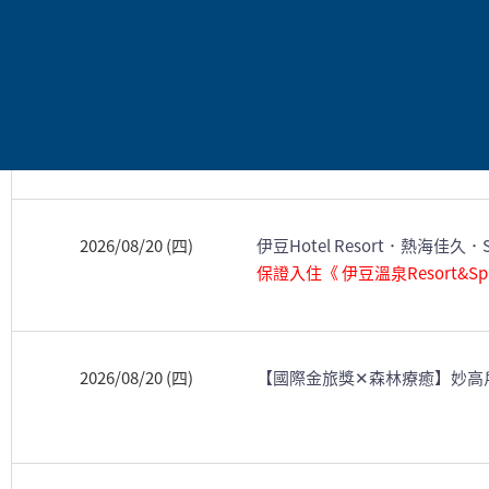
2026/08/19 (三)
【森林療癒】五能線聆碧海森語
2026/08/20 (四)
【新推出】奧入瀨溪流．TOHO
2026/08/20 (四)
伊豆Hotel Resort．熱海佳久
保證入住《 伊豆溫泉Resort&Sp
2026/08/20 (四)
【國際金旅獎✕森林療癒】妙高