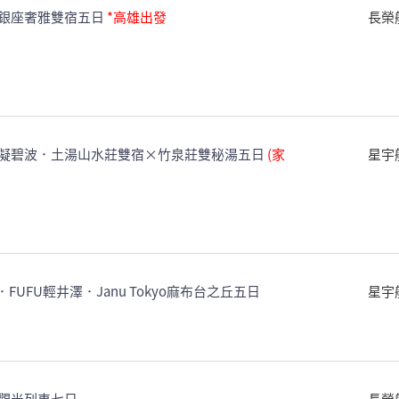
銀座奢雅雙宿五日
*高雄出發
長榮
凝碧波．土湯山水莊雙宿×竹泉莊雙秘湯五日
(家
星宇
UFU輕井澤．Janu Tokyo麻布台之丘五日
星宇