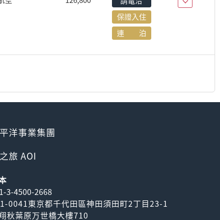
航空
126,800
請電洽
保證入住
連 泊
平洋事業集團
之旅 AOI
本
1-3-4500-2668
01-0041東京都千代田區神田須田町2丁目23-1
翔秋葉原万世橋大樓710