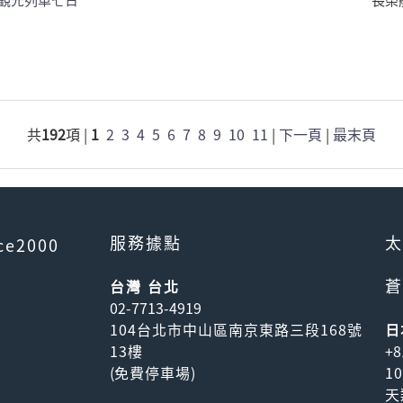
觀光列車七日
長榮
共
192
項 |
1
2
3
4
5
6
7
8
9
10
11
|
下一頁
|
最末頁
服務據點
太
ce2000
蒼
台灣 台北
02-7713-4919
104台北市中山區南京東路三段168號
日
13樓
+8
(
免費停車場
)
1
天