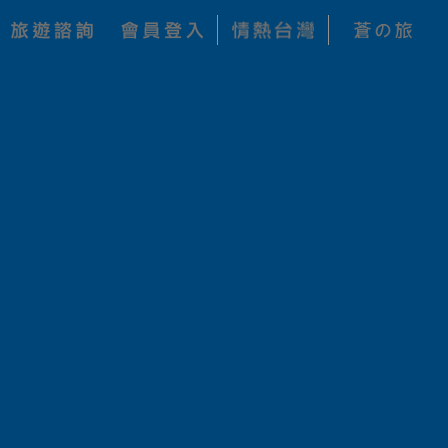
關鍵字搜尋
查詢
公司
價 格
狀 態