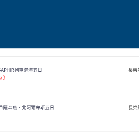
．白神山地世界遺產七日
長榮
KU三陸海景列車．米其林ANA洲際七日
長榮
．SAPHIR列車湛海五日
長榮
a 》
戶隱森癒．北阿爾卑斯五日
長榮