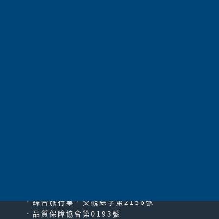
航空公司
長榮航空
137,800
價 格
請電洽
保證入住
共
192
項 |
上一頁
|
1
2
3
4
5
6
7
8
9
10
11
|
下一頁
|
最末
頁
太平洋旅行社股份有限公司
since2000
PACIFIC TRAVEL SERVICE
．綜合旅行業‧交觀綜字第2156號
．品質保障協會第0193號