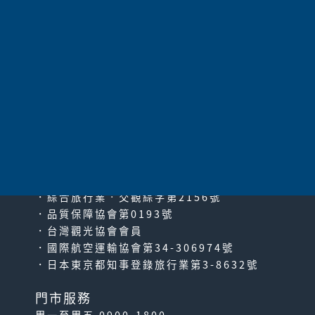
共
192
項 |
上一頁
|
1
2
3
4
5
6
7
8
9
10
11
|
下一頁
|
最末
頁
太平洋旅行社股份有限公司
since2000
PACIFIC TRAVEL SERVICE
．綜合旅行業‧交觀綜字第2156號
．品質保障協會第0193號
．台灣觀光協會會員
．國際航空運輸協會第34-306974號
．日本東京都知事登錄旅行業第3-8632號
門市服務