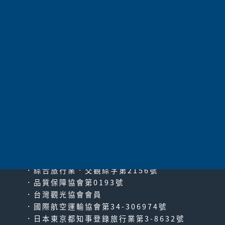
95,800
價 格
請電洽
共
193
項 |
上一頁
|
1
2
3
4
5
6
7
8
9
10
11
|
下一頁
|
最末
頁
太平洋旅行社股份有限公司
since2000
PACIFIC TRAVEL SERVICE
．綜合旅行業‧交觀綜字第2156號
．品質保障協會第0193號
．台灣觀光協會會員
．國際航空運輸協會第34-306974號
．日本東京都知事登錄旅行業第3-8632號