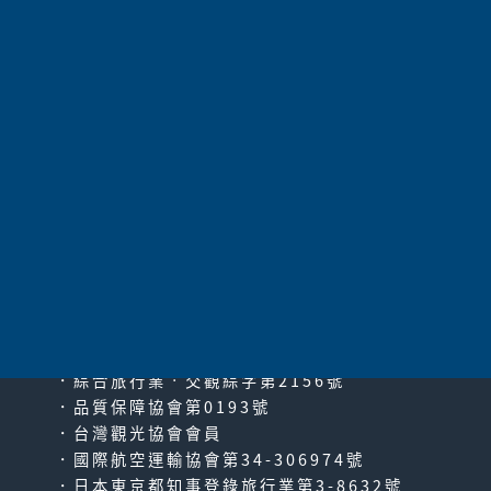
太平洋旅行社股份有限公司
since2000
PACIFIC TRAVEL SERVICE
．綜合旅行業‧交觀綜字第2156號
．品質保障協會第0193號
．台灣觀光協會會員
．國際航空運輸協會第34-306974號
．日本東京都知事登錄旅行業第3-8632號