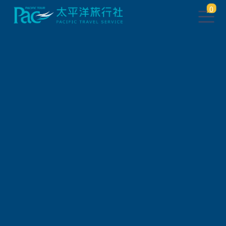
0
會員登入
帳 號
密 碼
驗 證 碼