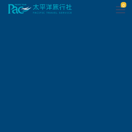
0
會員登入
帳 號
密 碼
驗 證 碼