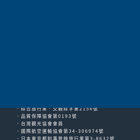
太平洋旅行社股份有限公司
since2000
PACIFIC TRAVEL SERVICE
．綜合旅行業‧交觀綜字第2156號
．品質保障協會第0193號
．台灣觀光協會會員
．國際航空運輸協會第34-306974號
．日本東京都知事登錄旅行業第3-8632號