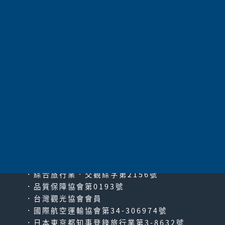
太平洋旅行社股份有限公司
since2000
PACIFIC TRAVEL SERVICE
．綜合旅行業‧交觀綜字第2156號
．品質保障協會第0193號
．台灣觀光協會會員
．國際航空運輸協會第34-306974號
．日本東京都知事登錄旅行業第3-8632號