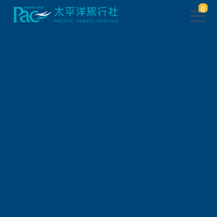
0
會員登入
帳 號
密 碼
驗 證 碼