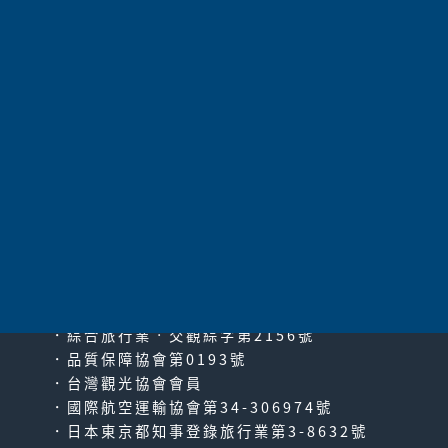
45,800
$
起
太平洋旅行社股份有限公司
since2000
PACIFIC TRAVEL SERVICE
．綜合旅行業‧交觀綜字第2156號
．品質保障協會第0193號
．台灣觀光協會會員
．國際航空運輸協會第34-306974號
．日本東京都知事登錄旅行業第3-8632號