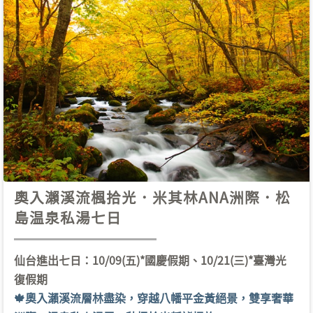
奧入瀨溪流楓拾光．米其林ANA洲際．松
島温泉私湯七日
仙台進出七日：10/09(五)*國慶假期、10/21(三)*臺灣光
復假期
🍁奧入瀨溪流層林盡染，穿越八幡平金黃絕景，雙享奢華