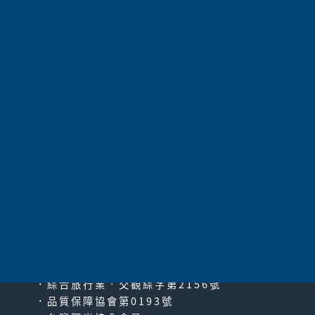
步道散策／百合之濱
探索自然無限神秘
：奄美自然觀察之森／赤崎鍾乳洞
享受慢活步調旅宿
：入住度假酒店，愜意自在氛圍100%
太平洋旅行社股份有限公司
since2000
PACIFIC TRAVEL SERVICE
．綜合旅行業‧交觀綜字第2156號
．品質保障協會第0193號