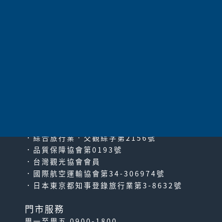
太平洋旅行社股份有限公司
since2000
PACIFIC TRAVEL SERVICE
．綜合旅行業‧交觀綜字第2156號
．品質保障協會第0193號
．台灣觀光協會會員
．國際航空運輸協會第34-306974號
．日本東京都知事登錄旅行業第3-8632號
門市服務
周一至周五 0900-1800