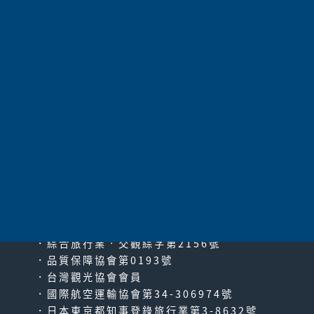
太平洋旅行社股份有限公司
since2000
PACIFIC TRAVEL SERVICE
．綜合旅行業‧交觀綜字第2156號
．品質保障協會第0193號
．台灣觀光協會會員
．國際航空運輸協會第34-306974號
．日本東京都知事登錄旅行業第3-8632號