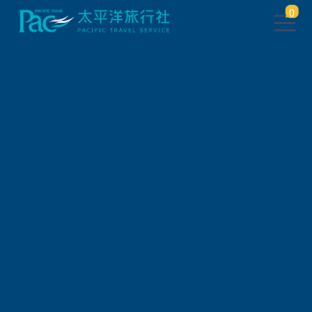
0
會員登入
帳 號
密 碼
驗 證 碼