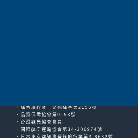
太平洋旅行社股份有限公司
since2000
PACIFIC TRAVEL SERVICE
．綜合旅行業‧交觀綜字第2156號
．品質保障協會第0193號
．台灣觀光協會會員
．國際航空運輸協會第34-306974號
．日本東京都知事登錄旅行業第3-8632號