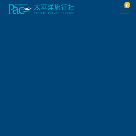
0
會員登入
帳 號
密 碼
驗 證 碼