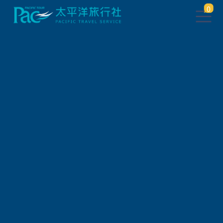
0
會員登入
帳 號
密 碼
驗 證 碼