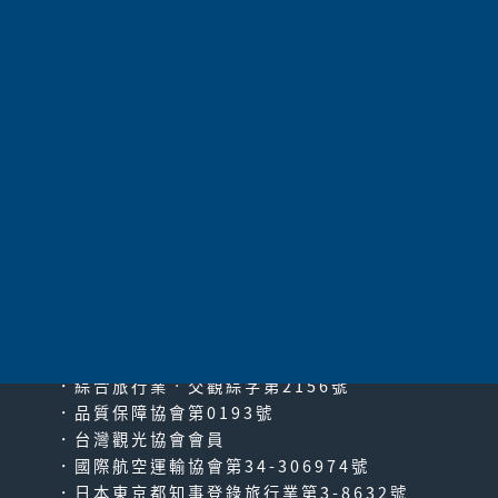
太平洋旅行社股份有限公司
since2000
PACIFIC TRAVEL SERVICE
．綜合旅行業‧交觀綜字第2156號
．品質保障協會第0193號
．台灣觀光協會會員
．國際航空運輸協會第34-306974號
．日本東京都知事登錄旅行業第3-8632號